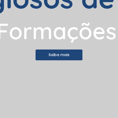
F
o
r
m
a
ç
õ
e
s
Saiba mais