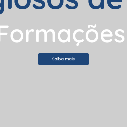
F
o
r
m
a
ç
õ
e
s
Saiba mais