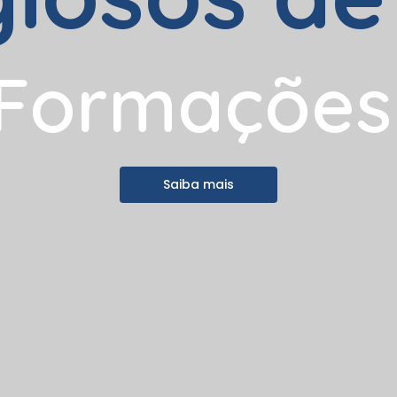
F
o
r
m
a
ç
õ
e
s
Saiba mais