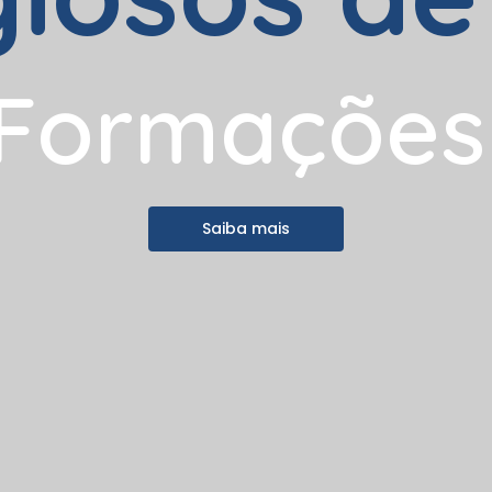
F
o
r
m
a
ç
õ
e
s
Saiba mais