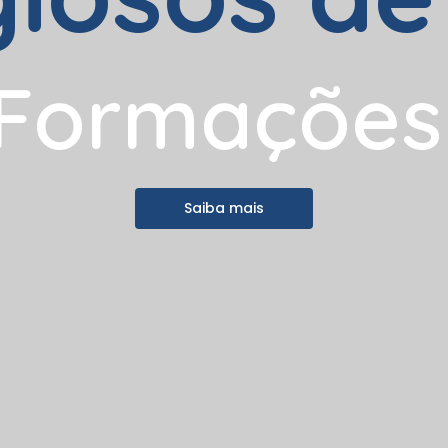
F
o
r
m
a
ç
õ
e
s
Saiba mais