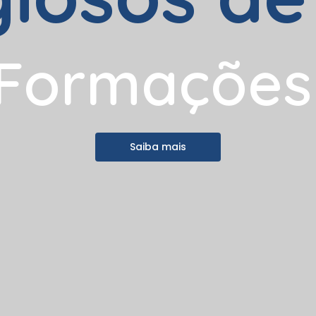
F
o
r
m
a
ç
õ
e
s
Saiba mais